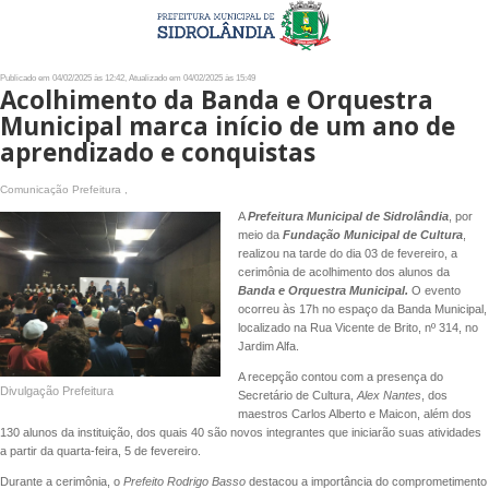
Publicado em 04/02/2025 às 12:42, Atualizado em 04/02/2025 às 15:49
Acolhimento da Banda e Orquestra
Municipal marca início de um ano de
aprendizado e conquistas
Comunicação Prefeitura ,
A
Prefeitura Municipal de Sidrolândia
, por
meio da
Fundação Municipal de Cultura
,
realizou na tarde do dia 03 de fevereiro, a
cerimônia de acolhimento dos alunos da
Banda e Orquestra Municipal.
O evento
ocorreu às 17h no espaço da Banda Municipal,
localizado na Rua Vicente de Brito, nº 314, no
Jardim Alfa.
A recepção contou com a presença do
Divulgação Prefeitura
Secretário de Cultura,
Alex Nantes
, dos
maestros Carlos Alberto e Maicon, além dos
130 alunos da instituição, dos quais 40 são novos integrantes que iniciarão suas atividades
a partir da quarta-feira, 5 de fevereiro.
Durante a cerimônia, o
Prefeito Rodrigo Basso
destacou a importância do comprometimento