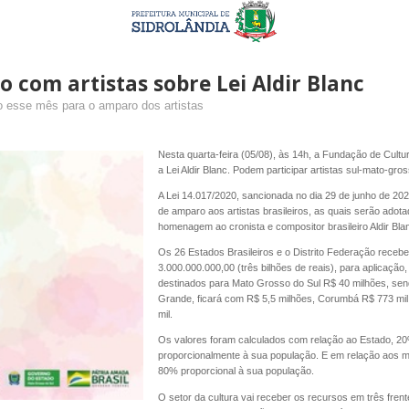
o com artistas sobre Lei Aldir Blanc
do esse mês para o amparo dos artistas
Nesta quarta-feira (05/08), às 14h, a Fundação de Cultu
a Lei Aldir Blanc. Podem participar artistas sul-mato-gr
A Lei 14.017/2020, sancionada no dia 29 de junho de 202
de amparo aos artistas brasileiros, as quais serão ado
homenagem ao cronista e compositor brasileiro Aldir Bla
Os 26 Estados Brasileiros e o Distrito Federação receb
3.000.000.000,00 (três bilhões de reais), para aplicaçã
destinados para Mato Grosso do Sul R$ 40 milhões, sen
Grande, ficará com R$ 5,5 milhões, Corumbá R$ 773 mil
mil.
Os valores foram calculados com relação ao Estado, 20%
proporcionalmente à sua população. E em relação aos m
80% proporcional à sua população.
O setor da cultura vai receber os recursos em três fren