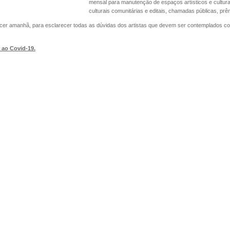
mensal para manutenção de espaços artísticos e culturai
culturais comunitárias e editais, chamadas públicas, prê
ontecer amanhã, para esclarecer todas as dúvidas dos artistas que devem ser contemplados c
 ao Covid-19.