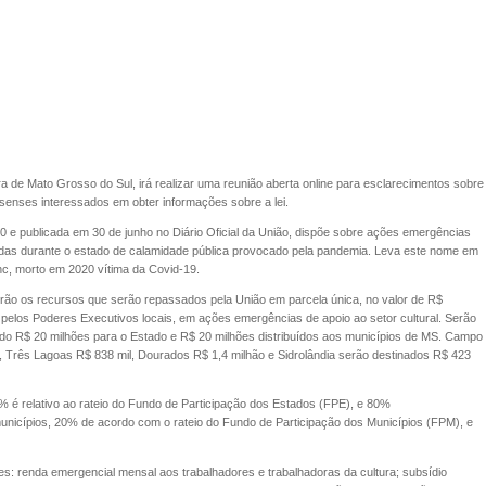
ra de Mato Grosso do Sul, irá realizar uma reunião aberta online para esclarecimentos sobre
ossenses interessados em obter informações sobre a lei.
0 e publicada em 30 de junho no Diário Oficial da União, dispõe sobre ações emergências
tadas durante o estado de calamidade pública provocado pela pandemia. Leva este nome em
nc, morto em 2020 vítima da Covid-19.
erão os recursos que serão repassados pela União em parcela única, no valor de R$
o, pelos Poderes Executivos locais, em ações emergências de apoio ao setor cultural. Serão
do R$ 20 milhões para o Estado e R$ 20 milhões distribuídos aos municípios de MS. Campo
, Três Lagoas R$ 838 mil, Dourados R$ 1,4 milhão e Sidrolândia serão destinados R$ 423
 é relativo ao rateio do Fundo de Participação dos Estados (FPE), e 80%
unicípios, 20% de acordo com o rateio do Fundo de Participação dos Municípios (FPM), e
tes: renda emergencial mensal aos trabalhadores e trabalhadoras da cultura; subsídio