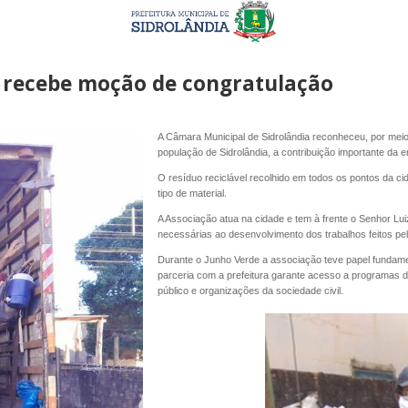
is recebe moção de congratulação
A Câmara Municipal de Sidrolândia reconheceu, por mei
população de Sidrolândia, a contribuição importante da e
O resíduo reciclável recolhido em todos os pontos da c
tipo de material.
A Associação atua na cidade e tem à frente o Senhor Lu
necessárias ao desenvolvimento dos trabalhos feitos pe
Durante o Junho Verde a associação teve papel fundamen
parceria com a prefeitura garante acesso a programas de
público e organizações da sociedade civil.