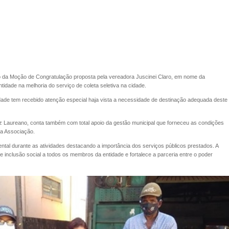
o da Moção de Congratulação proposta pela vereadora Juscinei Claro, em nome da
ntidade na melhoria do serviço de coleta seletiva na cidade.
idade tem recebido atenção especial haja vista a necessidade de destinação adequada deste
iz Laureano, conta também com total apoio da gestão municipal que forneceu as condições
la Associação.
tal durante as atividades destacando a importância dos serviços públicos prestados. A
 inclusão social a todos os membros da entidade e fortalece a parceria entre o poder