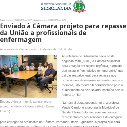
Publicado em 18/09/2023 às 13:35, Atualizado em 18/09/2023 às 18:38
Enviado à Câmara projeto para repasse
da União a profissionais de
enfermagem
Assessoria de Comunicação , Prefeitura de Sidrolândia
A Prefeitura de Sidrolândia envia nesta
segunda-feira (18/09) à Câmara Municipal,
para votação em regime urgência, o projeto
que institui o '"completivo remuneratório" que
vai dar respaldo legal para repasse aos
profissionais de enfermagem (enfermeiros e
técnicos), do recurso federal liberado para o
cumprimento do piso salarial instituído pela lei
federal 14.434.
Encontro desta manhã, apresentou o
Na manhã desta segunda-feira, a prefeita,
projeto, enviado à Câmara (Foto: Bruna
Vanda Camilo, e a secretária Municipal de
Loschi)
Saúde, Elaine Brito, se reuniram com os
representantes dos servidores da categoria
para entregar ao presidente da Câmara, vereador Otacir Figueiredo, o projeto que será
votado em regime de urgência já na sessão do Legislativo da terça-feira (19).