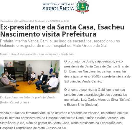
Publicado em 20/01/2021 às 13:53, Atualizado em 20/01/2021 às 19:18
Ex-presidente da Santa Casa, Esacheu
Nascimento visita Prefeitura
Prefeita interina Vanda Camilo, ao lado de secretários, recepcionou no
Gabinete o ex-gestor do maior hospital de Mato Grosso do Sul
Mauro Silva, Assessoria de Comunicação da Prefeitura
O promotor de Justiça aposentado, e ex-
presidente da Santa Casa de Campo Grande,
Dr. Esacheu Nascimento, visitou na manhã
desta quarta-feira (20/01) a prefeita interina de
Sidrolândia, Vanda Camilo.
O encontro ocorreu no Gabinete, e contou
também com a participação dos secretários
Dr. Esacheu, ao lado da prefeita Vanda
municipais, Luiz Carlos Alves da Silva (Sefate)
(Foto: Rafael Brites)
e Eidson Brito (Sedetur).
Vanda e Esacheu firmaram vínculo de amizade e parceria de trabalho, no período em que
ela foi diretora administrativa do Hospital Beneficente Dona Elmíria Silvério Barbosa, em
Sidrolândia, e ele, além de gestor da Santa Casa, ainda presidente da Federação dos
Hospitais Filantrópicos de Mato Grosso do Sul.