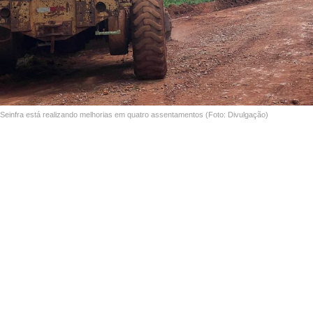
Seinfra está realizando melhorias em quatro assentamentos (Foto: Divulgação)