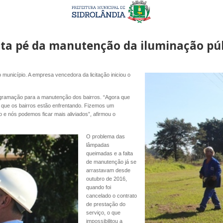
ta pé da manutenção da iluminação pú
unicípio. A empresa vencedora da licitação iniciou o
rogramação para a manutenção dos bairros. “Agora que
que os bairros estão enfrentando. Fizemos um
 e nós podemos ficar mais aliviados”, afirmou o
O problema das
lâmpadas
queimadas e a falta
de manutenção já se
arrastavam desde
outubro de 2016,
quando foi
cancelado o contrato
de prestação do
serviço, o que
impossibilitou a