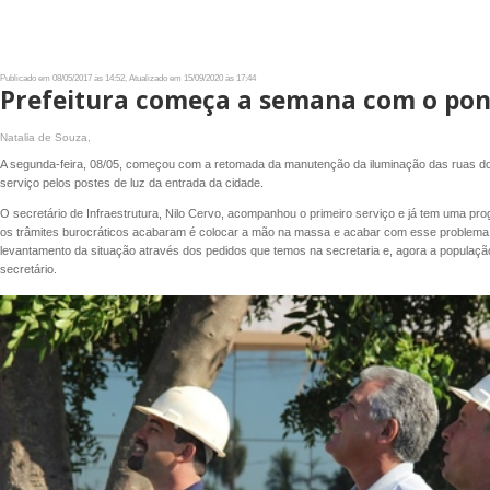
Publicado em 08/05/2017 às 14:52, Atualizado em 15/09/2020 às 17:44
Prefeitura começa a semana com o pon
Natalia de Souza,
A segunda-feira, 08/05, começou com a retomada da manutenção da iluminação das ruas do m
serviço pelos postes de luz da entrada da cidade.
O secretário de Infraestrutura, Nilo Cervo, acompanhou o primeiro serviço e já tem uma p
os trâmites burocráticos acabaram é colocar a mão na massa e acabar com esse problema 
levantamento da situação através dos pedidos que temos na secretaria e, agora a população
secretário.