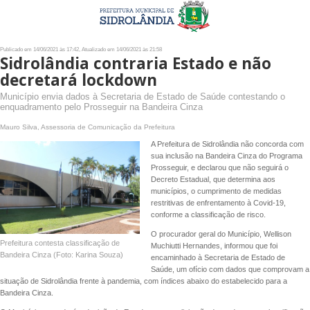
Publicado em 14/06/2021 às 17:42, Atualizado em 14/06/2021 às 21:58
Sidrolândia contraria Estado e não
decretará lockdown
Município envia dados à Secretaria de Estado de Saúde contestando o
enquadramento pelo Prosseguir na Bandeira Cinza
Mauro Silva, Assessoria de Comunicação da Prefeitura
A Prefeitura de Sidrolândia não concorda com
sua inclusão na Bandeira Cinza do Programa
Prosseguir, e declarou que não seguirá o
Decreto Estadual, que determina aos
municípios, o cumprimento de medidas
restritivas de enfrentamento à Covid-19,
conforme a classificação de risco.
O procurador geral do Município, Wellison
Prefeitura contesta classificação de
Muchiutti Hernandes, informou que foi
Bandeira Cinza (Foto: Karina Souza)
encaminhado à Secretaria de Estado de
Saúde, um ofício com dados que comprovam a
situação de Sidrolândia frente à pandemia, com índices abaixo do estabelecido para a
Bandeira Cinza.