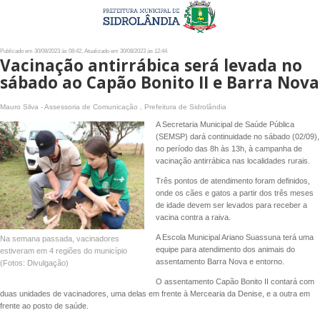
Publicado em 30/08/2023 às 08:42, Atualizado em 30/08/2023 às 12:44
Vacinação antirrábica será levada no
sábado ao Capão Bonito II e Barra Nova
Mauro Silva - Assessoria de Comunicação , Prefeitura de Sidrolândia
A Secretaria Municipal de Saúde Pública
(SEMSP) dará continuidade no sábado (02/09),
no período das 8h às 13h, à campanha de
vacinação antirrábica nas localidades rurais.
Três pontos de atendimento foram definidos,
onde os cães e gatos a partir dos três meses
de idade devem ser levados para receber a
vacina contra a raiva.
A Escola Municipal Ariano Suassuna terá uma
Na semana passada, vacinadores
equipe para atendimento dos animais do
estiveram em 4 regiões do município
assentamento Barra Nova e entorno.
(Fotos: Divulgação)
O assentamento Capão Bonito II contará com
duas unidades de vacinadores, uma delas em frente à Mercearia da Denise, e a outra em
frente ao posto de saúde.