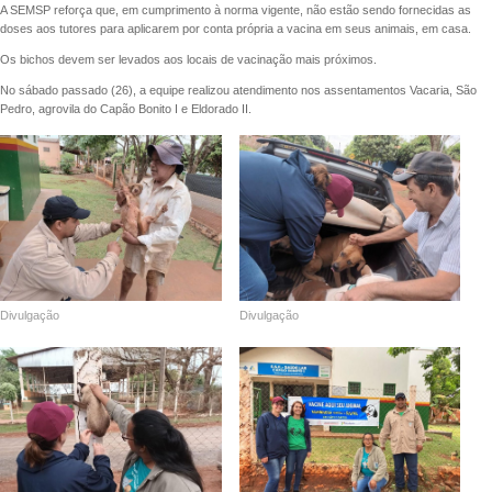
A SEMSP reforça que, em cumprimento à norma vigente, não estão sendo fornecidas as
doses aos tutores para aplicarem por conta própria a vacina em seus animais, em casa.
Os bichos devem ser levados aos locais de vacinação mais próximos.
No sábado passado (26), a equipe realizou atendimento nos assentamentos Vacaria, São
Pedro, agrovila do Capão Bonito I e Eldorado II.
Divulgação
Divulgação