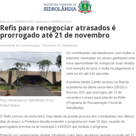
Publicado em 02/10/2023 às 08:37, Atualizado em 02/10/2023 às 12:39
Refis para renegociar atrasados é
prorrogado até 21 de novembro
Assessoria de Comunicação , Prefeitura de Sidrolândia
Os contribuintes sidrolandenses com multas e
impostos municipais em atraso ganharam uma
nova oportunidade de renegociar suas dívidas
com isenção de juros e multa no pagamento à
vista ou em até três parcelas.
A prefeita Vanda Camilo assinou no final do
expediente da última sexta-feira (29/10) o
Decreto 220, que prorrogou até 21 de
novembro o prazo para adesão ao Refis
Paço Municipal em Sidrolândia (Foto:
(Programa de Recuperação Fiscal de
Rafael Brites)
Sidrolândia).
O Refis venceu na sexta-feira, mas diante da grande procura dos contribuintes nos últimos
dias do prazo, a Prefeitura decidiu estender o programa por mais 52 dias, usando da
prerrogativa prevista na lei municipal 2.143/2023 que instituiu o programa.
Poderão ser renegociadas dívidas tributárias cujos fatos geradores tenham ocorrido até 12