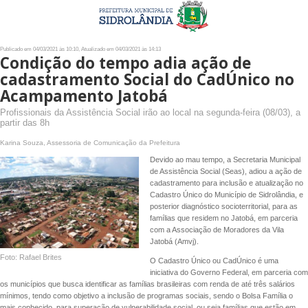
Publicado em 04/03/2021 às 10:10, Atualizado em 04/03/2021 às 14:13
Condição do tempo adia ação de
cadastramento Social do CadÚnico no
Acampamento Jatobá
Profissionais da Assistência Social irão ao local na segunda-feira (08/03), a
partir das 8h
Karina Souza, Assessoria de Comunicação da Prefeitura
Devido ao mau tempo, a Secretaria Municipal
de Assistência Social (Seas), adiou a ação de
cadastramento para inclusão e atualização no
Cadastro Único do Município de Sidrolândia, e
posterior diagnóstico socioterritorial, para as
famílias que residem no Jatobá, em parceria
com a Associação de Moradores da Vila
Jatobá (Amvj).
Foto: Rafael Brites
O Cadastro Único ou CadÚnico é uma
iniciativa do Governo Federal, em parceria com
os municípios que busca identificar as famílias brasileiras com renda de até três salários
mínimos, tendo como objetivo a inclusão de programas sociais, sendo o Bolsa Família o
mais conhecido, para superação de vulnerabilidade social, ou seja famílias que estão em