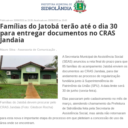
Publicado em 20/06/2023 às 15:39, Atualizado em 20/06/2023 às 19:43
Famílias do Jatobá terão até o dia 30
para entregar documentos no CRAS
Jandaia
Mauro Silva - Assessoria de Comunicação ,
A Secretaria Municipal de Assistência Social
(SEAS) anunciou a reta final do prazo para que
85 famílias do acampamento Jatobá enviem os
documentos ao CRAS Jandaia, para dar
andamento ao processo de regularização
fundiária junto à Superintendência do
Patrimônio da União (SPU). A data limite será
30 de junho (sexta-feira).
Elas passaram pelo cadastramento no mês de
Famílias do Jatobá devem procurar pelo
março, atendendo chamamento da Prefeitura
CRAS Jandaia (Foto: Gledson Rocha)
de Sidrolândia feita pela Secretaria de
Assistência Social, mas ainda não retornaram
para esta nova e importante etapa do processo em que pleiteiam a concessão de uso da
área onde se encontram.