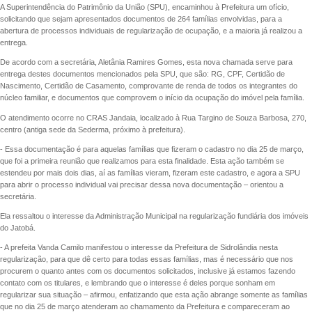
A Superintendência do Patrimônio da União (SPU), encaminhou à Prefeitura um ofício,
solicitando que sejam apresentados documentos de 264 famílias envolvidas, para a
abertura de processos individuais de regularização de ocupação, e a maioria já realizou a
entrega.
De acordo com a secretária, Aletânia Ramires Gomes, esta nova chamada serve para
entrega destes documentos mencionados pela SPU, que são: RG, CPF, Certidão de
Nascimento, Certidão de Casamento, comprovante de renda de todos os integrantes do
núcleo familiar, e documentos que comprovem o início da ocupação do imóvel pela família.
O atendimento ocorre no CRAS Jandaia, localizado à Rua Targino de Souza Barbosa, 270,
centro (antiga sede da Sederma, próximo à prefeitura).
- Essa documentação é para aquelas famílias que fizeram o cadastro no dia 25 de março,
que foi a primeira reunião que realizamos para esta finalidade. Esta ação também se
estendeu por mais dois dias, aí as famílias vieram, fizeram este cadastro, e agora a SPU
para abrir o processo individual vai precisar dessa nova documentação – orientou a
secretária.
Ela ressaltou o interesse da Administração Municipal na regularização fundiária dos imóveis
do Jatobá.
- A prefeita Vanda Camilo manifestou o interesse da Prefeitura de Sidrolândia nesta
regularização, para que dê certo para todas essas famílias, mas é necessário que nos
procurem o quanto antes com os documentos solicitados, inclusive já estamos fazendo
contato com os titulares, e lembrando que o interesse é deles porque sonham em
regularizar sua situação – afirmou, enfatizando que esta ação abrange somente as famílias
que no dia 25 de março atenderam ao chamamento da Prefeitura e compareceram ao