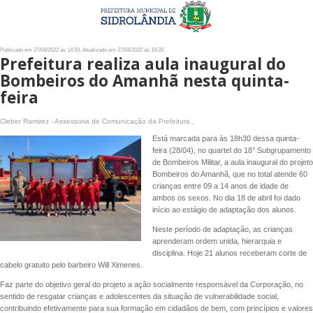
Publicado em 27/04/2022 às 14:59, Atualizado em 27/04/2022 às 19:28
Prefeitura realiza aula inaugural do
Bombeiros do Amanhã nesta quinta-
feira
Cleber Ramirez - Assessoria de Comunicação da Prefeitura ,
Está marcada para às 18h30 dessa quinta-
feira (28/04), no quartel do 18° Subgrupamento
de Bombeiros Militar, a aula inaugural do projeto
Bombeiros do Amanhã, que no total atende 60
crianças entre 09 a 14 anos de idade de
ambos os sexos. No dia 18 de abril foi dado
início ao estágio de adaptação dos alunos.
Neste período de adaptação, as crianças
aprenderam ordem unida, hierarquia e
disciplina. Hoje 21 alunos receberam corte de
cabelo gratuito pelo barbeiro Will Ximenes.
Faz parte do objetivo geral do projeto a ação socialmente responsável da Corporação, no
sentido de resgatar crianças e adolescentes da situação de vulnerabilidade social,
contribuindo efetivamente para sua formação em cidadãos de bem, com princípios e valores