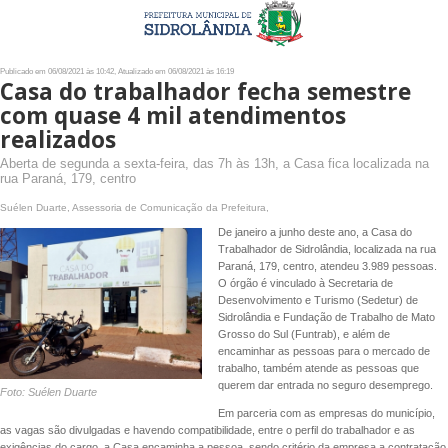
Publicado em 06/08/2021 às 10:42, Atualizado em 06/08/2021 às 16:19
Casa do trabalhador fecha semestre
com quase 4 mil atendimentos
realizados
Aberta de segunda a sexta-feira, das 7h às 13h, a Casa fica localizada na
rua Paraná, 179, centro
Suélen Duarte, Assessoria de Comunicação da Prefeitura,
De janeiro a junho deste ano, a Casa do
Trabalhador de Sidrolândia, localizada na rua
Paraná, 179, centro, atendeu 3.989 pessoas.
O órgão é vinculado à Secretaria de
Desenvolvimento e Turismo (Sedetur) de
Sidrolândia e Fundação de Trabalho de Mato
Grosso do Sul (Funtrab), e além de
encaminhar as pessoas para o mercado de
trabalho, também atende as pessoas que
querem dar entrada no seguro desemprego.
Foto: Suélen Duarte
Em parceria com as empresas do município,
as vagas são divulgadas e havendo compatibilidade, entre o perfil do trabalhador e as
exigências do cargo, a Casa encaminha a pessoa, sendo critério da empresa a contratação