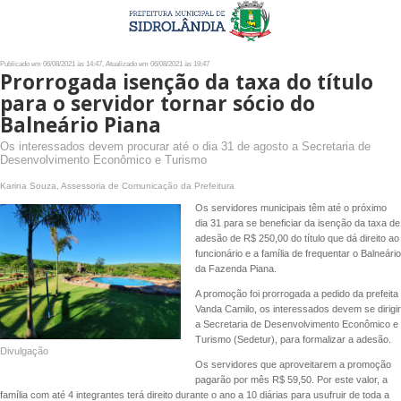
Publicado em 06/08/2021 às 14:47, Atualizado em 06/08/2021 às 19:47
Prorrogada isenção da taxa do título
para o servidor tornar sócio do
Balneário Piana
Os interessados devem procurar até o dia 31 de agosto a Secretaria de
Desenvolvimento Econômico e Turismo
Karina Souza, Assessoria de Comunicação da Prefeitura
Os servidores municipais têm até o próximo
dia 31 para se beneficiar da isenção da taxa de
adesão de R$ 250,00 do título que dá direito ao
funcionário e a família de frequentar o Balneário
da Fazenda Piana.
A promoção foi prorrogada a pedido da prefeita
Vanda Camilo, os interessados devem se dirigir
a Secretaria de Desenvolvimento Econômico e
Turismo (Sedetur), para formalizar a adesão.
Divulgação
Os servidores que aproveitarem a promoção
pagarão por mês R$ 59,50. Por este valor, a
família com até 4 integrantes terá direito durante o ano a 10 diárias para usufruir de toda a