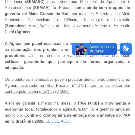
Cidadania (
SEMASC
) e da Secretaria Municipal de Agricultura e
Abastecimento (
SEMAA
). No Estado,
conta ainda com o apoio do
governo de Mato Grosso do Sul
, por meio da Secretaria de Meio
Ambiente, Desenvolvimento, Ciência, Tecnologia e Inovação
(
Semadesc
) e da Agência de Desenvolvimento Agrário e Extensão
Rural (
Agraer
).
A Agraer tem papel essencial na execução do programa
, atuando
na
elaboração dos projetos e no acompanhamento técnico dos
produtores
, além de orientar e viabilizar o acesso às chamadas
públicas,
garantindo que participem de forma organizada e
adequada.
Os produtores interessados podem procurar atendimento presencial na
Agraer, localizada na Rua Paraná, nº 1761, Centro, ou entrar em
contato pelo telefone (67) 3272-1699.
Além de garantir alimento na mesa, o
PAA também movimenta a
economia local
, fortalecendo a agricultura familiar e gerando renda no
município.
Confira o cronograma de entrega dos alimentos do PAA
em Sidrolândia 2026:
CLIQUE AQUI.