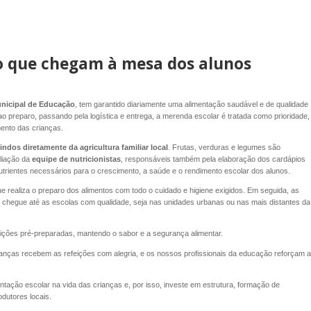
ho que chegam à mesa dos alunos
unicipal de Educação
, tem garantido diariamente uma alimentação saudável e de qualidade
o preparo, passando pela logística e entrega, a merenda escolar é tratada como prioridade,
ento das crianças.
indos diretamente da agricultura familiar local
. Frutas, verduras e legumes são
liação da
equipe de nutricionistas
, responsáveis também pela elaboração dos cardápios
utrientes necessários para o crescimento, a saúde e o rendimento escolar dos alunos.
 realiza o preparo dos alimentos com todo o cuidado e higiene exigidos. Em seguida, as
to chegue até as escolas com qualidade, seja nas unidades urbanas ou nas mais distantes da
ições pré-preparadas, mantendo o sabor e a segurança alimentar.
nças recebem as refeições com alegria, e os nossos profissionais da educação reforçam a
ntação escolar na vida das crianças e, por isso, investe em estrutura, formação de
odutores locais.