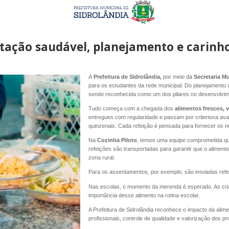
ntação saudável, planejamento e carin
A
Prefeitura de Sidrolândia,
por meio da
Secretaria M
para os estudantes da rede municipal. Do planejamento a
sendo reconhecida como um dos pilares no desenvolvim
Tudo começa com a chegada dos
alimentos frescos, v
entregues com regularidade e passam por criteriosa ava
quinzenais. Cada refeição é pensada para fornecer os n
Na
Cozinha Piloto
, temos uma equipe comprometida que
refeições são transportadas para garantir que o alimen
zona rural.
Para os assentamentos, por exemplo, são enviadas refe
Nas escolas, o momento da merenda é esperado. As cria
importância desse alimento na rotina escolar.
A Prefeitura de Sidrolândia reconhece o impacto da alime
profissionais, controle de qualidade e valorização dos pr