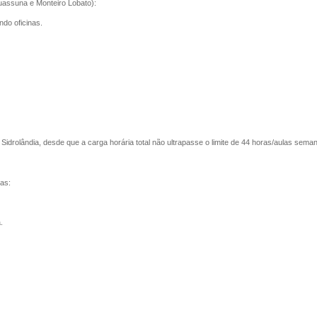
uassuna e Monteiro Lobato):
ndo oficinas.
drolândia, desde que a carga horária total não ultrapasse o limite de 44 horas/aulas seman
as:
.