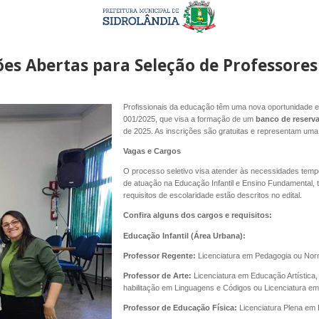
es Abertas para Seleção de Professores
Profissionais da educação têm uma nova oportunidade em 
001/2025, que visa a formação de um
banco de reserva
de 2025. As inscrições são gratuitas e representam uma
Vagas e Cargos
O processo seletivo visa atender às necessidades tempo
de atuação na Educação Infantil e Ensino Fundamental, t
requisitos de escolaridade estão descritos no edital.
Confira alguns dos cargos e requisitos:
Educação Infantil (Área Urbana):
Professor Regente:
Licenciatura em Pedagogia ou Norm
Professor de Arte:
Licenciatura em Educação Artística
habilitação em Linguagens e Códigos ou Licenciatura e
Professor de Educação Física:
Licenciatura Plena em