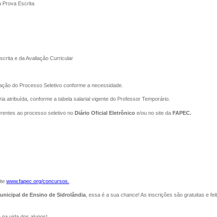
a Prova Escrita
scrita e da Avaliação Curricular
logação do Processo Seletivo conforme a necessidade.
atribuída, conforme a tabela salarial vigente do Professor Temporário.
erentes ao processo seletivo no
Diário Oficial Eletrônico
e/ou no site da
FAPEC.
ite
www.fapec.org/concursos.
nicipal de Ensino de Sidrolândia
, essa é a sua chance! As inscrições são gratuitas e f
 na vida dos alunos!