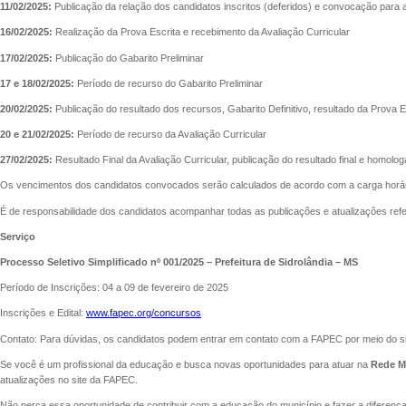
11/02/2025:
Publicação da relação dos candidatos inscritos (deferidos) e convocação para 
16/02/2025:
Realização da Prova Escrita e recebimento da Avaliação Curricular
17/02/2025:
Publicação do Gabarito Preliminar
17 e 18/02/2025:
Período de recurso do Gabarito Preliminar
20/02/2025:
Publicação do resultado dos recursos, Gabarito Definitivo, resultado da Prova E
20 e 21/02/2025:
Período de recurso da Avaliação Curricular
27/02/2025:
Resultado Final da Avaliação Curricular, publicação do resultado final e homo
Os vencimentos dos candidatos convocados serão calculados de acordo com a carga horária 
É de responsabilidade dos candidatos acompanhar todas as publicações e atualizações ref
Serviço
Processo Seletivo Simplificado nº 001/2025 – Prefeitura de Sidrolândia – MS
Período de Inscrições: 04 a 09 de fevereiro de 2025
Inscrições e Edital:
www.fapec.org/concursos
Contato: Para dúvidas, os candidatos podem entrar em contato com a FAPEC por meio do s
Se você é um profissional da educação e busca novas oportunidades para atuar na
Rede Mu
atualizações no site da FAPEC.
Não perca essa oportunidade de contribuir com a educação do município e fazer a diferença