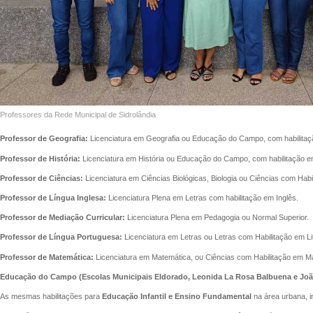
Professores da Rede Municipal de Sidrolândia
Professor de Geografia:
Licenciatura em Geografia ou Educação do Campo, com habilita
Professor de História:
Licenciatura em História ou Educação do Campo, com habilitação 
Professor de Ciências:
Licenciatura em Ciências Biológicas, Biologia ou Ciências com Habil
Professor de Língua Inglesa:
Licenciatura Plena em Letras com habilitação em Inglês.
Professor de Mediação Curricular:
Licenciatura Plena em Pedagogia ou Normal Superior.
Professor de Língua Portuguesa:
Licenciatura em Letras ou Letras com Habilitação em Li
Professor de Matemática:
Licenciatura em Matemática, ou Ciências com Habilitação em M
Educação do Campo (Escolas Municipais Eldorado, Leonida La Rosa Balbuena e João
As mesmas habilitações para
Educação Infantil e Ensino Fundamental
na área urbana, in