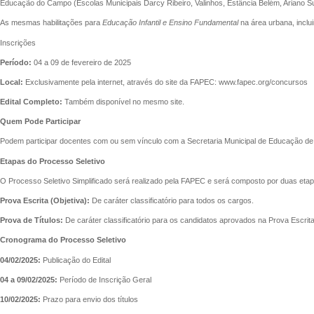
Educação do Campo (Escolas Municipais Darcy Ribeiro, Valinhos, Estância Belém, Ariano S
As mesmas habilitações para
Educação Infantil e Ensino Fundamental
na área urbana, inclui
Inscrições
Período:
04 a 09 de fevereiro de 2025
Local:
Exclusivamente pela internet, através do site da FAPEC: www.fapec.org/concursos
Edital Completo:
Também disponível no mesmo site.
Quem Pode Participar
Podem participar docentes com ou sem vínculo com a Secretaria Municipal de Educação de Si
Etapas do Processo Seletivo
O Processo Seletivo Simplificado será realizado pela FAPEC e será composto por duas etap
Prova Escrita (Objetiva):
De caráter classificatório para todos os cargos.
Prova de Títulos:
De caráter classificatório para os candidatos aprovados na Prova Escrita
Cronograma do Processo Seletivo
04/02/2025:
Publicação do Edital
04 a 09/02/2025:
Período de Inscrição Geral
10/02/2025:
Prazo para envio dos títulos