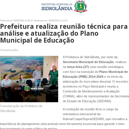
Publicado em 30/05/2025 às 09:12, Atualizado em 30/05/2025 às 13:15
Prefeitura realiza reunião técnica para
análise e atualização do Plano
Municipal de Educação
Comunicação,
A Prefeitura de Sidrolândia, por meio da
Secretaria Municipal de Educação
, realizou
na
terça-feira (27)
uma reunião estratégica
com foco na transição do
Plano Municipal de
Educação (PME) 2014-2024
e no início da
elaboração do novo plano decenal. O encontro
aconteceu no Paço Municipal e reuniu a
Comissão de Monitoramento e Avaliação
(CMMA), além de representantes da Secretaria
de Estado de Educação (SED/MS).
Comunicação da Prefeitura de
A condução da reunião ficou a cargo da
Sidrolândia
orientadora educacional da
Ratma/Coape/Supra/SED/MS, que ressaltou a
importância do planejamento educacional como ferramenta essencial para garantir o bom
funcionamento da rede pública de ensino.