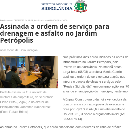
Publicado em 08/08/2023 às 12:23, Atualizado em 08/08/2023 às 16:29
Assinada a ordem de serviço para
drenagem e asfalto no Jardim
Petrópolis
Assessoria de Comunicação ,
Nos próximos dias serão iniciadas as obras de
infraestrutura no Jardim Petrópolis, pela
Prefeitura de Sidrolândia. Na manhã desta
terça-feira (08/08) a prefeita Vanda Camilo
assinou a ordem de serviço para a ação que
integra o pacote de obras e serviços pelo
“Realiza Sidrolândia”, em comemoração aos 70
anos de emancipação do município, neste ano.
Prefeita assinou a OS, ao lado de
diretores da empreiteira, da secretária
A Enpav Construtora Ltda, foi a vencedora da
Elaine Brito (Segov) e do diretor de
concorrência com a proposta de executar a
Planejamento, Jônathas Kachorroski
obra por R$ 3.360.446,63, um abatimento de
(Foto: Rafael Brites)
R$ 293.631,81 sobre o orçamento inicial (R$
3.654.078,14).
As obras no Jardim Petrópolis, que serão financiadas com recursos da linha de crédito