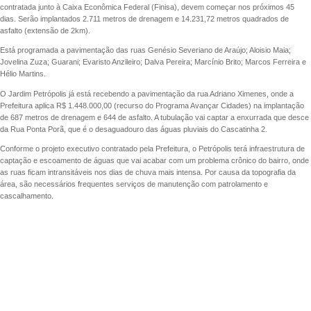
contratada junto à Caixa Econômica Federal (Finisa), devem começar nos próximos 45
dias. Serão implantados 2.711 metros de drenagem e 14.231,72 metros quadrados de
asfalto (extensão de 2km).
Está programada a pavimentação das ruas Genésio Severiano de Araújo; Aloisio Maia;
Jovelina Zuza; Guarani; Evaristo Anzileiro; Dalva Pereira; Marcínio Brito; Marcos Ferreira e
Hélio Martins.
O Jardim Petrópolis já está recebendo a pavimentação da rua Adriano Ximenes, onde a
Prefeitura aplica R$ 1.448.000,00 (recurso do Programa Avançar Cidades) na implantação
de 687 metros de drenagem e 644 de asfalto. A tubulação vai captar a enxurrada que desce
da Rua Ponta Porã, que é o desaguadouro das águas pluviais do Cascatinha 2.
Conforme o projeto executivo contratado pela Prefeitura, o Petrópolis terá infraestrutura de
captação e escoamento de águas que vai acabar com um problema crônico do bairro, onde
as ruas ficam intransitáveis nos dias de chuva mais intensa. Por causa da topografia da
área, são necessários frequentes serviços de manutenção com patrolamento e
cascalhamento.