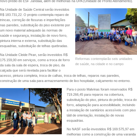
novo prédio do ESF Jandaia, além de melhorias na UPA (Unidade de Pronto Atendimento).
Na Unidade de Saúde Central serão investidos
R$ 183.731,22. O projeto contempla reparo de
trincas, correção de fissuras e imperfeições
nas paredes, substituição do piso existente por
um novo material adequado às normas de
saúde e segurança, instalação de novo forro,
pintura interna e externa, substituição das
esquadrias, substituição de telhas quebradas.
Na Unidade Cleide Piran, serão investidos R$
Reformas contemplarão seis unidades
175.159,00 em serviços, como a troca de forro
de saúde, na cidade e no campo
da sala da sala de espera, troca de piso, da
calçada que será nivelada para facilitar o
acesso, pintura completa, troca de calhas, troca de telhas, reparos nas paredes,
construção de uma sala para armazenamento de lixo hospitalar, calçamento no entorno.
Para o posto Malvinas foram reservados R$
719.266,45 para reparos na cobertura,
substituição do piso, pintura do prédio, troca do
forro, adaptação para acessibilidade, incluindo
a instalação de sanitários acessíveis com piso
tátil de orientação, instalação de novas
esquadrias.
No NASF serão investidos R$ 169.575,97 em
melhorias como a construção de uma varanda