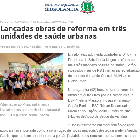
Publicado em 04/07/2024 às 12:08, Atualizado em 04/07/2024 às 16:14
Lançadas obras de reforma em três
unidades de saúde urbanas
Assessoria de Comunicação , Prefeitura de Sidrolândia
Em ato realizado nesta quinta-feira (04/07), a
Prefeitura de Sidrolândia lançou a reforma de
mais três unidades básicas de saúde. Serão
investidos mais de R$ 1 milhão na revitalização
dos postos de saúde Central, Malvinas e
Cleide Piran.
Na terça-feira (02) houve o lançamento das
obras em outros três postos, sendo eles, o
ESF “Helena Massola” no assentamento
Administração Municipal anuncia
Capão Bonito I, ESF “Mirian Duderstadt
investimentos para melhorias estruturais
Moraes” no Capão Bonito II, além do NASF
nos ESFs (Fotos: Bruna Loschi)
(Núcleo de Apoio de Saúde da Família).
"Este investimento em manutenção da rede
pública é tão importante como a construção de novas unidades", destaca a prefeita Vanda
Camilo, que também anunciou que a gestão já viabilizou os recursos para a construção do