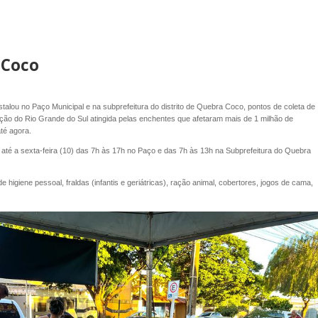
 Coco
nstalou no Paço Municipal e na subprefeitura do distrito de Quebra Coco, pontos de coleta de
ão do Rio Grande do Sul atingida pelas enchentes que afetaram mais de 1 milhão de
té agora.
 até a sexta-feira (10) das 7h às 17h no Paço e das 7h às 13h na Subprefeitura do Quebra
 higiene pessoal, fraldas (infantis e geriátricas), ração animal, cobertores, jogos de cama,