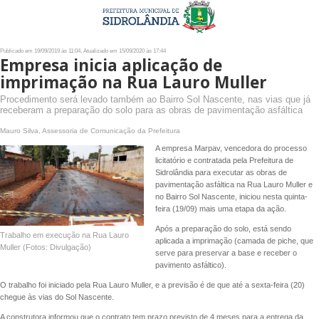
Publicado em 19/09/2019 às 11:04, Atualizado em 15/09/2020 às 17:44
Empresa inicia aplicação de
imprimação na Rua Lauro Muller
Procedimento será levado também ao Bairro Sol Nascente, nas vias que já
receberam a preparação do solo para as obras de pavimentação asfáltica
Mauro Silva, Assessoria de Comunicação da Prefeitura
A empresa Marpav, vencedora do processo
licitatório e contratada pela Prefeitura de
Sidrolândia para executar as obras de
pavimentação asfáltica na Rua Lauro Muller e
no Bairro Sol Nascente, iniciou nesta quinta-
feira (19/09) mais uma etapa da ação.
Após a preparação do solo, está sendo
Trabalho em execução na Rua Lauro
aplicada a imprimação (camada de piche, que
Muller (Fotos: Divulgação)
serve para preservar a base e receber o
pavimento asfáltico).
O trabalho foi iniciado pela Rua Lauro Muller, e a previsão é de que até a sexta-feira (20)
chegue às vias do Sol Nascente.
A construtora informou que o contrato tem prazo previsto de 4 meses para a entrega da