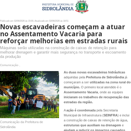
Publicado em 02/06/2026 às 15:00, Atualizado em 02/06/2026 às 18:51
Novas escavadeiras começam a atuar
no Assentamento Vacaria para
reforçar melhorias em estradas rurais
Máquinas serão utilizadas na construção de caixas de retenção para
melhorar drenagem e garantir mais segurança no transporte e escoamento
da produção
Comunicação ,
As duas novas escavadeiras hidráulicas
adquiridas pela
Prefeitura de Sidrolândia
já
começaram a ser
utilizadas na zona rural do
município.
O primeiro local atendido é o
Assentamento Vacaria
, onde as equipes
iniciaram os trabalhos de recuperação das
estradas da região.
A
ação é coordenada
pela Secretaria
Municipal de Infraestrutura (
SEINFRA
) e inclui
a construção de caixas de retenção de água,
Comunicação da Prefeitura de
estruturas que auxiliam na drenagem
e
Sidrolândia
ajudam a reduzir os impactos causados