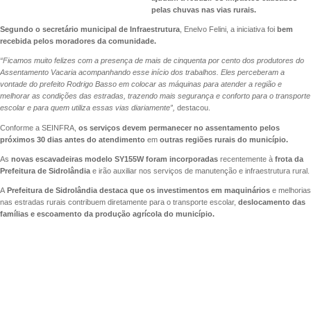
pelas chuvas nas vias rurais.
Segundo o secretário municipal de Infraestrutura
, Enelvo Felini, a iniciativa foi
bem
recebida pelos moradores da comunidade.
“Ficamos muito felizes com a presença de mais de cinquenta por cento dos produtores do
Assentamento Vacaria acompanhando esse início dos trabalhos. Eles perceberam a
vontade do prefeito Rodrigo Basso em colocar as máquinas para atender a região e
melhorar as condições das estradas, trazendo mais segurança e conforto para o transporte
escolar e para quem utiliza essas vias diariamente”,
destacou.
Conforme a SEINFRA,
os serviços devem permanecer no assentamento pelos
próximos 30 dias antes do atendimento
em
outras regiões rurais do município.
As
novas escavadeiras modelo SY155W foram incorporadas
recentemente à
frota da
Prefeitura de Sidrolândia
e irão auxiliar nos serviços de manutenção e infraestrutura rural.
A
Prefeitura de Sidrolândia destaca que os investimentos em maquinários
e melhorias
nas estradas rurais contribuem diretamente para o transporte escolar,
deslocamento das
famílias e escoamento da produção agrícola do município.