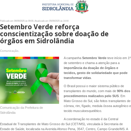
Publicado em 06/09/2025 às 09:00, Atualizado em 05/09/2025 às 14:44
Setembro Verde reforça
conscientização sobre doação de
órgãos em Sidrolândia
Comunicação,
A campanha
Setembro Verde
teve início em
1º
de setembro e chama a atenção para a
importância da doação de órgãos e
tecidos, gesto de solidariedade que pode
transformar vidas
.
O Brasil possui o maior sistema público de
transplantes do mundo, com mais de
90% dos
procedimentos realizados pelo SUS
. Em
Mato Grosso do Sul, são feitos transplantes de
córnea, rim, fígado, medula óssea autogênico e
Comunicação da Prefeitura de
tecido musculoesquelético.
Sidrolândia
A coordenação no estado é da Central
Estadual de Transplantes de Mato Grosso do Sul (CET/MS), vinculada à Secretaria de
Estado de Saúde, localizada na Avenida Afonso Pena, 3547, Centro, Campo Grande/MS. A