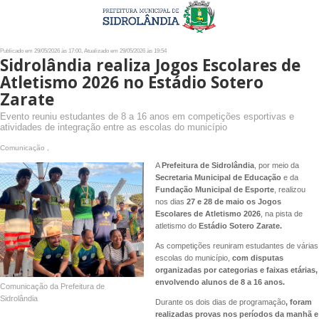
Publicado em 29/05/2026 às 17:00, Atualizado em 29/05/2026 às 19:54
Sidrolândia realiza Jogos Escolares de
Atletismo 2026 no Estádio Sotero
Zarate
Evento reuniu estudantes de 8 a 16 anos em competições esportivas e
atividades de integração entre as escolas do município
Comunicação ,
A
Prefeitura de Sidrolândia
, por meio da
Secretaria Municipal de Educação
e da
Fundação Municipal de Esporte
, realizou
nos dias
27 e 28 de maio os Jogos
Escolares de Atletismo 2026
, na pista de
atletismo do
Estádio Sotero Zarate.
As competições reuniram estudantes de várias
escolas do município,
com disputas
organizadas por categorias e faixas etárias,
envolvendo alunos de 8 a 16 anos.
Comunicação da Prefeitura de
Sidrolândia
Durante os dois dias de programação
, foram
realizadas provas nos períodos da manhã e