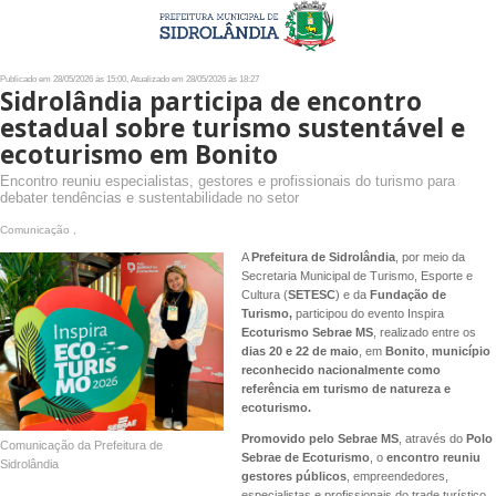
Publicado em 28/05/2026 às 15:00, Atualizado em 28/05/2026 às 18:27
Sidrolândia participa de encontro
estadual sobre turismo sustentável e
ecoturismo em Bonito
Encontro reuniu especialistas, gestores e profissionais do turismo para
debater tendências e sustentabilidade no setor
Comunicação ,
A
Prefeitura de Sidrolândia
, por meio da
Secretaria Municipal de Turismo, Esporte e
Cultura (
SETESC
) e da
Fundação de
Turismo,
participou do evento Inspira
Ecoturismo Sebrae MS
, realizado entre os
dias 20 e 22 de maio
, em
Bonito
,
município
reconhecido
nacionalmente como
referência em turismo de natureza e
ecoturismo.
Promovido pelo Sebrae MS
, através do
Polo
Comunicação da Prefeitura de
Sebrae de Ecoturismo
, o
encontro reuniu
Sidrolândia
gestores públicos
, empreendedores,
especialistas e profissionais do trade turístico