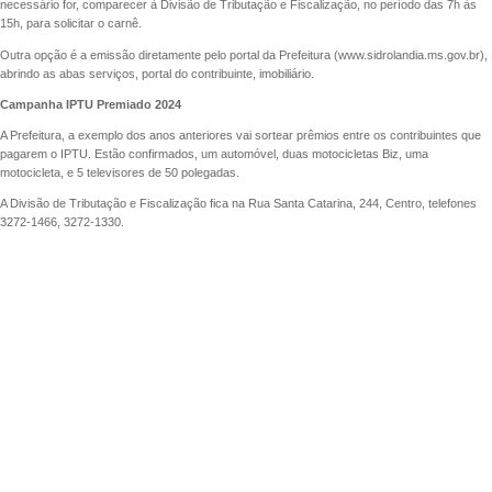
necessário for, comparecer à Divisão de Tributação e Fiscalização, no período das 7h às
15h, para solicitar o carnê.
Outra opção é a emissão diretamente pelo portal da Prefeitura (www.sidrolandia.ms.gov.br),
abrindo as abas serviços, portal do contribuinte, imobiliário.
Campanha IPTU Premiado 2024
A Prefeitura, a exemplo dos anos anteriores vai sortear prêmios entre os contribuintes que
pagarem o IPTU. Estão confirmados, um automóvel, duas motocicletas Biz, uma
motocicleta, e 5 televisores de 50 polegadas.
A Divisão de Tributação e Fiscalização fica na Rua Santa Catarina, 244, Centro, telefones
3272-1466, 3272-1330.