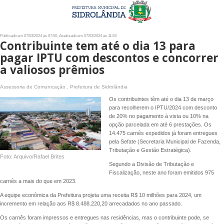
Publicado em 07/03/2024 às 07:50, Atualizado em 07/03/2024 às 11:53
Contribuinte tem até o dia 13 para
pagar IPTU com descontos e concorrer
a valiosos prêmios
Assessoria de Comunicação , Prefeitura de Sidrolândia
Os contribuintes têm até o dia 13 de março
para recolherem o IPTU/2024 com desconto
de 20% no pagamento à vista ou 10% na
opção parcelada em até 6 prestações. Os
14.475 carnês expedidos já foram entregues
pela Sefate (Secretaria Municipal de Fazenda,
Tributação e Gestão Estratégica).
Foto: Arquivo/Rafael Brites
Segundo a Divisão de Tributação e
Fiscalização, neste ano foram emitidos 975
carnês a mais do que em 2023.
A equipe econômica da Prefeitura projeta uma receita R$ 10 milhões para 2024, um
incremento em relação aos R$ 8.488.220,20 arrecadados no ano passado.
Os carnês foram impressos e entregues nas residências, mas o contribuinte pode, se