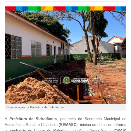
Comunicação da Prefeitura de Sidrolândia
A
Prefeitura de Sidrolândia
, por meio da Secretaria Municipal de
Assistência Social e Cidadania (
SEMASC
), iniciou as obras de reforma
e ampliação do Centro de Referência de Assistência Social
(CRAS)