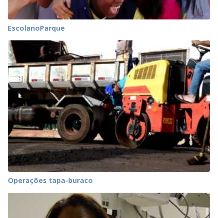
EscolanoParque
Operações tapa-buraco