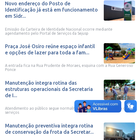
Novo endereço do Posto de
Identificação já está em funcionamento
em Sidr...
Emissão da Carteira de Identidade Nacional ocorre mediante
agendamento pelo Portal de Serviços da Sejusp
Praça José Osiro reúne espaço infantil
e opções de lazer para toda a fam...
A entrada fica na Rua Prudente de Moraes, esquina com a Rua Generoso
Ponce
Manutenção integra rotina das
estruturas operacionais da Secretaria
de I...
Atendimento ao público segue normalmente durante a realização dos
serviços
Manutenção preventiva integra rotina
de conservação da frota da Secretar...