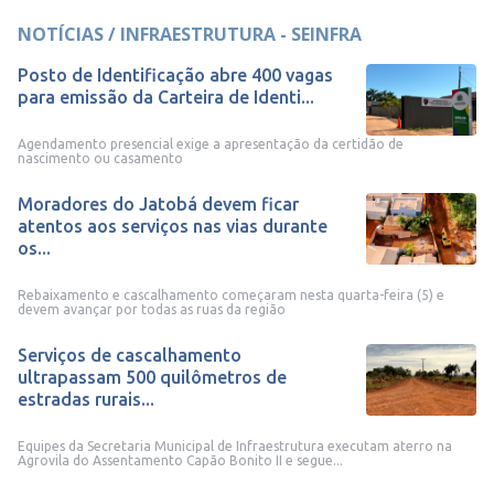
NOTÍCIAS / INFRAESTRUTURA - SEINFRA
Posto de Identificação abre 400 vagas
para emissão da Carteira de Identi...
Agendamento presencial exige a apresentação da certidão de
nascimento ou casamento
Moradores do Jatobá devem ficar
atentos aos serviços nas vias durante
os...
Rebaixamento e cascalhamento começaram nesta quarta-feira (5) e
devem avançar por todas as ruas da região
Serviços de cascalhamento
ultrapassam 500 quilômetros de
estradas rurais...
Equipes da Secretaria Municipal de Infraestrutura executam aterro na
Agrovila do Assentamento Capão Bonito II e segue...