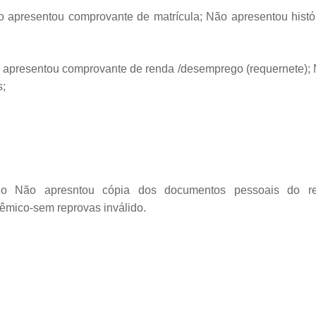
o apresentou comprovante de matrícula; Não apresentou hist
o apresentou comprovante de renda /desemprego (requernete);
s;
ido Não apresntou cópia dos documentos pessoais do r
êmico-sem reprovas inválido.