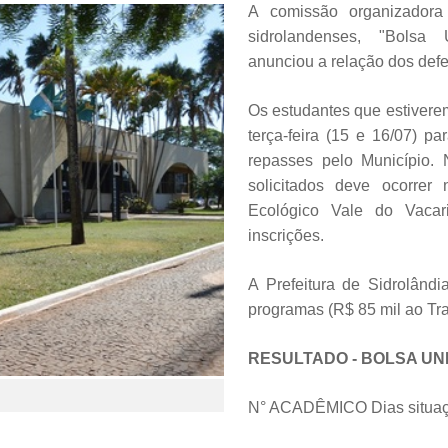
A comissão organizador
sidrolandenses, "Bolsa Un
anunciou a relação dos defe
Os estudantes que estiverem
terça-feira (15 e 16/07) pa
repasses pelo Município.
solicitados deve ocorrer
Ecológico Vale do Vacar
inscrições.
A Prefeitura de Sidrolândi
programas (R$ 85 mil ao Tra
RESULTADO - BOLSA UN
N° ACADÊMICO Dias situa