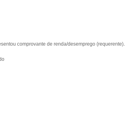
resentou comprovante de renda/desemprego (requerente).
do