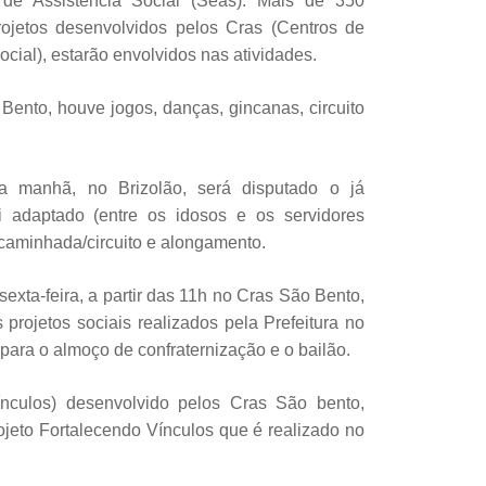
 de Assistência Social (Seas). Mais de 350
rojetos desenvolvidos pelos Cras (Centros de
cial), estarão envolvidos nas atividades.
ento, houve jogos, danças, gincanas, circuito
la manhã, no Brizolão, será disputado o já
ei adaptado (entre os idosos e os servidores
 caminhada/circuito e alongamento.
exta-feira, a partir das 11h no Cras São Bento,
projetos sociais realizados pela Prefeitura no
 para o almoço de confraternização e o bailão.
nculos) desenvolvido pelos Cras São bento,
jeto Fortalecendo Vínculos que é realizado no