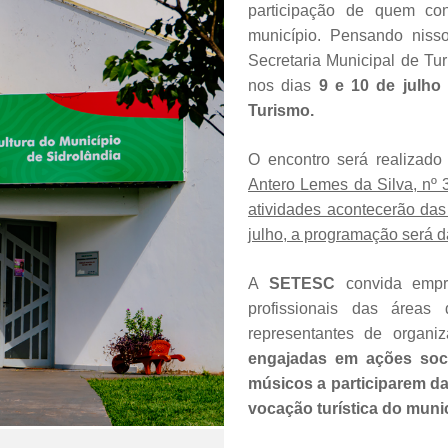
participação de quem co
município. Pensando nisso
Secretaria Municipal de Tur
nos dias
9 e 10 de julho 
Turismo.
O encontro será realizad
Antero Lemes da Silva, nº 3
atividades acontecerão das
julho, a programação será d
A
SETESC
convida empre
profissionais das áreas
representantes de organiz
engajadas em ações socia
músicos a participarem da
vocação turística do munic