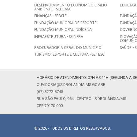
DESENVOLVIMENTO ECONÔMICO E MEIO
EDUCAÇÃO
AMBIENTE - SEDEMA
FINANÇAS - SEFATE
FUNDAÇÃO
FUNDAÇÃO MUNICIPAL DE ESPORTE
FUNDAÇÃ
FUNDAÇÃO MUNICIPAL INDÍGENA
GOVERNO
INFRAESTRUTURA - SEINFRA
INOVAÇÃO
COMUNICA
PROCURADORIA GERAL DO MUNICÍPIO
SAÚDE - 
TURISMO, ESPORTE E CULTURA - SETESC
HORÁRIO DE ATENDIMENTO: 07H ÀS 11H (SEGUNDA A SE
OUVIDORIA@SIDROLANDIA.MS.GOV.BR
(67) 3272-8745
RUA SÃO PAULO, 964 - CENTRO - SIDROLÂNDIA/MS
CEP 79170-000
© 2026 - TODOS OS DIREITOS RESERVADOS.