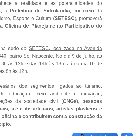
nhece a realidade e as potencialidades do
, a
Prefeitura de Sidrolândia
, por meio da
ismo, Esporte e Cultura (
SETESC
), promoverá
a Oficina de Planejamento Participativo do
o na sede da
SETESC, localizada na Avenida
40, bairro Sol Nascente. No dia 9 de julho, as
 8h às 12h e das 14h às 18h. Já no dia 10 de
as 8h às 12h.
sários dos segmentos ligados ao turismo,
 de educação, meio ambiente e inovação,
ações da sociedade civil (
ONGs
),
pessoas
is, além de artesãos, artistas plásticos e
 oficina e contribuírem com a construção da
ípio.