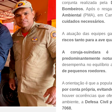
conjunta realizada pela
Bombeiros.
Após o resgat
Ambiental
(PMA), em Ca
cuidados necessários.
A atuação das equipes ga
riscos tanto para a ave q
A coruja-suindara 
predominantemente notu
desempenha no equilíbrio 
de pequenos roedores.
A orientação é que a popul
por conta própria, evitand
houver ocorrências que of
ambiente, a
Defesa Civil 
7068.