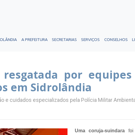
ROLÂNDIA
A PREFEITURA
SECRETARIAS
SERVIÇOS
CONSELHOS
L
 resgatada por equipes
s em Sidrolândia
ão e cuidados especializados pela Polícia Militar Ambienta
Uma coruja-suindara
fo