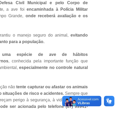
Defesa Civil Municipal e pelo Corpo de
e, a ave foi
encaminhada à Polícia Militar
mpo Grande,
onde receberá avaliação e os
rantiu o manejo seguro do animal,
evitando
uanto para a população.
é uma espécie de ave de hábitos
rnos
, conhecida pela importante função que
ambiental,
especialmente no controle natural
ação não
tente capturar ou afastar os animais
o situações de risco e acidentes.
Sempre que
ereçam perigo à segurança, à vida ou ao meio
pode ser acionada pelo telefone (67) 99941-