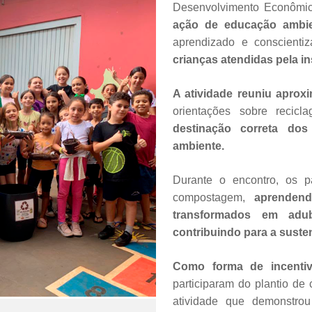
Desenvolvimento Econômic
ação de educação ambien
aprendizado e conscienti
crianças atendidas pela in
A atividade reuniu aprox
orientações sobre recic
destinação correta do
ambiente.
Durante o encontro, os p
compostagem,
aprenden
transformados em adub
contribuindo para a susten
Como forma de incentiv
participaram do plantio de
atividade que demonstro