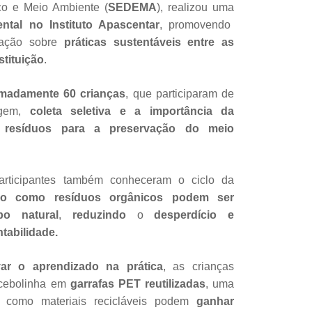
o e Meio Ambiente (
SEDEMA
), realizou uma
tal no Instituto Apascentar
, promovendo
zação sobre
práticas sustentáveis entre as
stituição
.
imadamente 60 crianças
, que participaram de
lagem,
coleta seletiva e a importância da
s resíduos para a preservação do meio
articipantes também conheceram o ciclo da
do como resíduos orgânicos podem ser
o natural
,
reduzindo
o
desperdício e
tabilidade.
ar o aprendizado na prática
, as crianças
 cebolinha em
garrafas PET reutilizadas
, uma
u como materiais recicláveis podem
ganhar