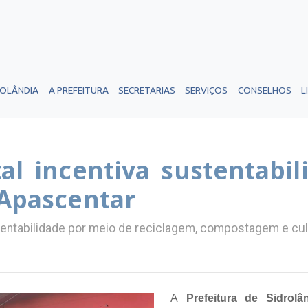
ROLÂNDIA
A PREFEITURA
SECRETARIAS
SERVIÇOS
CONSELHOS
L
l incentiva sustentabil
 Apascentar
tentabilidade por meio de reciclagem, compostagem e cul
A
Prefeitura de Sidrolâ