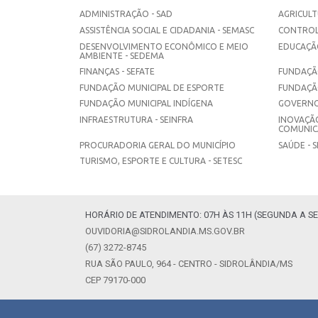
ADMINISTRAÇÃO - SAD
AGRICULT
ASSISTÊNCIA SOCIAL E CIDADANIA - SEMASC
CONTROL
DESENVOLVIMENTO ECONÔMICO E MEIO
EDUCAÇÃO
AMBIENTE - SEDEMA
FINANÇAS - SEFATE
FUNDAÇÃO
FUNDAÇÃO MUNICIPAL DE ESPORTE
FUNDAÇÃ
FUNDAÇÃO MUNICIPAL INDÍGENA
GOVERNO
INFRAESTRUTURA - SEINFRA
INOVAÇÃO
COMUNICA
PROCURADORIA GERAL DO MUNICÍPIO
SAÚDE - 
TURISMO, ESPORTE E CULTURA - SETESC
HORÁRIO DE ATENDIMENTO: 07H ÀS 11H (SEGUNDA A SE
OUVIDORIA@SIDROLANDIA.MS.GOV.BR
(67) 3272-8745
RUA SÃO PAULO, 964 - CENTRO - SIDROLÂNDIA/MS
CEP 79170-000