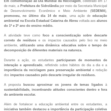
Em comemoração ao Dia Mundial da Reciclagem
, celebrado em 17
de maio, a
Prefeitura de Sidrolândia
por meio da Secretaria Municipal
de Desenvolvimento Econômico e Meio Ambiente (
SEDEMA
),
promoveu, no último dia 14 de maio
, uma ação de
educação
ambiental na Escola Estadual Catarina de Abreu
voltada aos
alunos
do 1º e 2º ano do ensino médio.
A atividade teve como
foco a conscientização sobre descarte
correto de resíduos
e os impactos causados pelo lixo no meio
ambiente,
utilizando uma dinâmica educativa sobre o tempo de
decomposição de diferentes materiais na natureza.
Durante a ação, os estudantes
participaram de momentos de
interação e aprendizado
, refletindo sobre hábitos do dia a dia e a
importância da reciclagem para preservação ambiental
e redução
dos
impactos causados pelo descarte irregular de resíduos.
A proposta
buscou aproximar os jovens de temas ligados
à
sustentabilidade, incentivando atitudes conscientes dentro e fora
do ambiente escolar.
Além de fortalecer a educação ambiental entre os estudantes, a
iniciativa também destacou a importância da participação coletiva