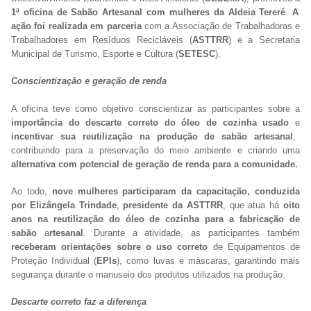
1ª oficina de Sabão Artesanal com mulheres da Aldeia Tereré
.
A
ação foi realizada em parceria
com a Associação de Trabalhadoras e
Trabalhadores em Resíduos Recicláveis (
ASTTRR
) e a Secretaria
Municipal de Turismo, Esporte e Cultura (
SETESC
).
Conscientização e geração de renda
A oficina teve como objetivo conscientizar as participantes sobre a
importância do descarte correto do óleo de cozinha usado
e
incentivar sua reutilização na produção de sabão artesanal
,
contribuindo para a preservação do meio ambiente e criando uma
alternativa com potencial de geração de renda para a comunidade.
Ao todo,
nove mulheres participaram da capacitação, conduzida
por Elizângela Trindade
,
presidente da ASTTRR
, que atua há
oito
anos na reutilização do óleo de cozinha para a fabricação de
sabão
a
rtesanal
. Durante a atividade, as participantes também
receberam orientações sobre o uso correto
de Equipamentos de
Proteção Individual (
EPIs
), como luvas e máscaras, garantindo mais
segurança durante o manuseio dos produtos utilizados na produção.
Descarte correto faz a diferença