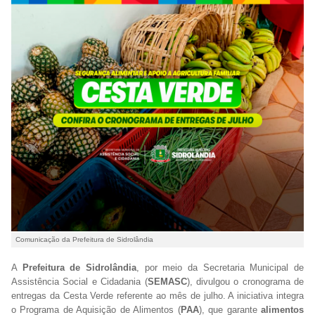
Comunicação da Prefeitura de Sidrolândia
A
Prefeitura de Sidrolândia
, por meio da Secretaria Municipal de
Assistência Social e Cidadania (
SEMASC
), divulgou o cronograma de
entregas da Cesta Verde referente ao mês de julho. A iniciativa integra
o Programa de Aquisição de Alimentos (
PAA
), que garante
alimentos