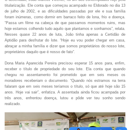
titularização. Ele conta que começou acampado no Eldorado no dia 13
de julho de 2002, e as dificuldades passadas por ele e sua família
foram inúmeras, como dormir em barraco feito de lona, frio e doença.
“Passa um filme na cabeça de que passamos momentos ruins, mas
hoje estamos colhendo tudo aquilo que plantamos e sonhamos”, relata.
Nesses quase 22 anos de luta, João tinha apenas a Certidão de
Aptidão para desfrutar do lote. “Hoje eu vou poder chegar em casa,
abraçar a minha família e dizer que somos proprietários do nosso lote,
proprietários daquilo que é nosso de fato”.
Dona Maria Aparecida Pereira precisou esperar 15 anos para, enfim,
receber o título de propriedade do seu lote. Ela conta que quando
chegou no assentamento foi prometido que em seis meses os
moradores receberiam o documento. “Quando nós estramos na terra
falaram que em seis meses teríamos o título, só que até hoje são 15
anos. Hoje vai sair”, enfatiza. A assentada ainda ficou acampada por
três anos, enfrentou doença, lutou e pôde ver teu sonho sendo
realizado.