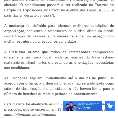
alterado
. O
atendimento passará a ser realizado no Tatersal do
Parque de Exposições
, localizado na
Avenida das Flores, nº 153, a
partir das 9h desta terça-feira (7)
.
A mudança foi definida para oferecer melhores condições de
organização
, segurança e atendimento ao público, diante da grande
concentração de pessoas e da
necessidade de um espaço com
melhor estrutura para receber os candidatos
A Prefeitura orienta que todos os interessados compareçam
diretamente ao novo local
, onde as equipes do Incra estarão
realizando os atendimentos e
prestando as orientações necessárias
aos candidatos.
As inscrições seguem normalmente até o dia 23 de julho.
De
acordo com o Incra, a ordem de chegada não será utilizada
como
critério de classificação dos candidatos, e
não haverá limite para o
número de inscritos durante o período de cadastramento.
Esta matéria foi atualizada às 16h30 para corrigir o prazo final das
inscrições, que se encerram em 23 de julho, e não em 21 de julho,
como informado anteriormente.