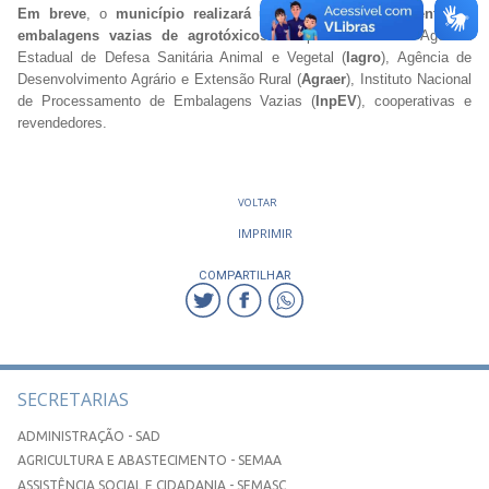
Em breve
, o
município realizará uma ação de recebimento de
embalagens vazias de agrotóxicos
em parceria com a Agência
Estadual de Defesa Sanitária Animal e Vegetal (
Iagro
), Agência de
Desenvolvimento Agrário e Extensão Rural (
Agraer
), Instituto Nacional
de Processamento de Embalagens Vazias (
InpEV
), cooperativas e
revendedores.
VOLTAR
IMPRIMIR
COMPARTILHAR
SECRETARIAS
ADMINISTRAÇÃO - SAD
AGRICULTURA E ABASTECIMENTO - SEMAA
ASSISTÊNCIA SOCIAL E CIDADANIA - SEMASC