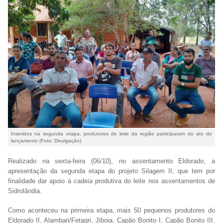
Inseridos na segunda etapa, produtores de leite da região participaram do ato de
lançamento (Foto: Divulgação)
Realizado na sexta-feira (06/10), no assentamento Eldorado, a
apresentação da segunda etapa do projeto Silagem II, que tem por
finalidade dar apoio à cadeia produtiva do leite nos assentamentos de
Sidrolândia.
Como aconteceu na primeira etapa, mais 50 pequenos produtores do
Eldorado II, Alambari/Fetagri, Jiboia, Capão Bonito I, Capão Bonito III,