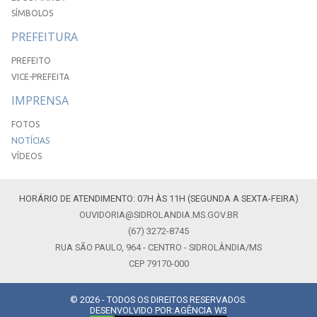
SÍMBOLOS
PREFEITURA
PREFEITO
VICE-PREFEITA
IMPRENSA
FOTOS
NOTÍCIAS
VÍDEOS
HORÁRIO DE ATENDIMENTO: 07H ÀS 11H (SEGUNDA A SEXTA-FEIRA)
OUVIDORIA@SIDROLANDIA.MS.GOV.BR
(67) 3272-8745
RUA SÃO PAULO, 964 - CENTRO - SIDROLÂNDIA/MS
CEP 79170-000
© 2026 - TODOS OS DIREITOS RESERVADOS.
DESENVOLVIDO POR:
AGÊNCIA W3