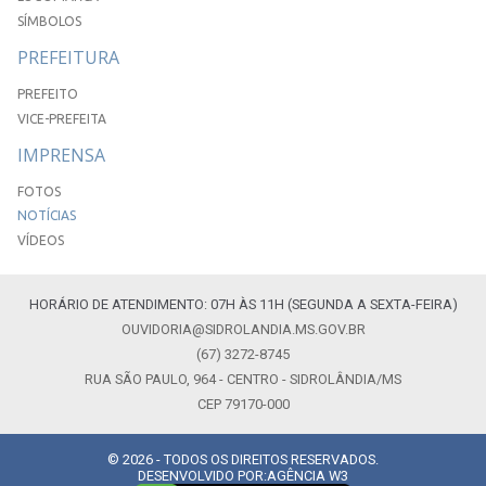
SÍMBOLOS
PREFEITURA
PREFEITO
VICE-PREFEITA
IMPRENSA
FOTOS
NOTÍCIAS
VÍDEOS
HORÁRIO DE ATENDIMENTO: 07H ÀS 11H (SEGUNDA A SEXTA-FEIRA)
OUVIDORIA@SIDROLANDIA.MS.GOV.BR
(67) 3272-8745
RUA SÃO PAULO, 964 - CENTRO - SIDROLÂNDIA/MS
CEP 79170-000
© 2026 - TODOS OS DIREITOS RESERVADOS.
DESENVOLVIDO POR:
AGÊNCIA W3