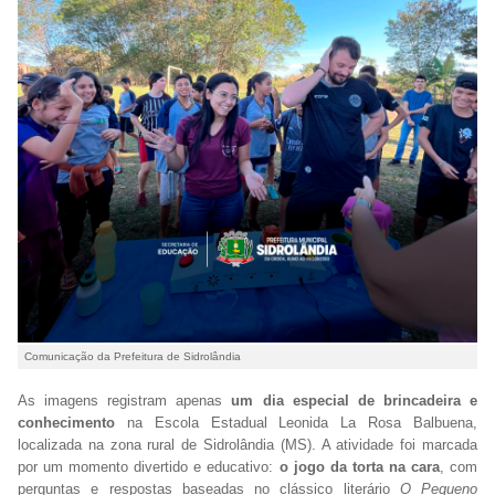
Comunicação da Prefeitura de Sidrolândia
As imagens registram apenas
um dia especial de brincadeira e
conhecimento
na Escola Estadual Leonida La Rosa Balbuena,
localizada na zona rural de Sidrolândia (MS). A atividade foi marcada
por um momento divertido e educativo:
o jogo da torta na cara
, com
perguntas e respostas baseadas no clássico literário
O Pequeno