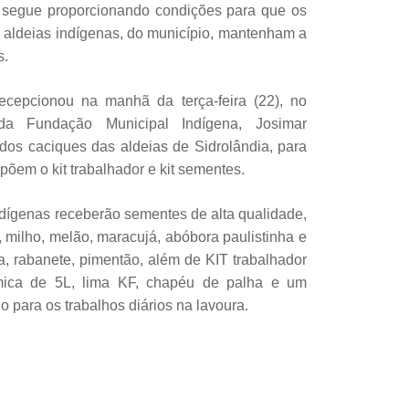
a segue proporcionando condições para que os
 5 aldeias indígenas, do município, mantenham a
s.
ecepcionou na manhã da terça-feira (22), no
da Fundação Municipal Indígena, Josimar
os caciques das aldeias de Sidrolândia, para
põem o kit trabalhador e kit sementes.
indígenas receberão sementes de alta qualidade,
 milho, melão, maracujá, abóbora paulistinha e
a, rabanete, pimentão, além de KIT trabalhador
mica de 5L, lima KF, chapéu de palha e um
o para os trabalhos diários na lavoura.