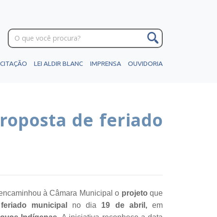
ICITAÇÃO
LEI ALDIR BLANC
IMPRENSA
OUVIDORIA
roposta de feriado
a encaminhou à Câmara Municipal o
projeto
que
e
feriado municipal
no dia
19 de abril,
em