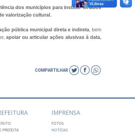
ência dos municípios para instituir feriados
de valorização cultural.
ação pública municipal direta e indireta
, bem
er,
apoiar ou articular ações alusivas à data,
COMPARTILHAR
REFEITURA
IMPRENSA
EFEITO
FOTOS
E-PREFEITA
NOTÍCIAS