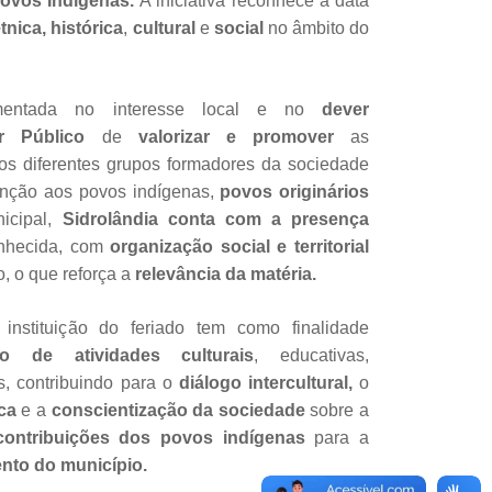
ovos Indígenas.
A iniciativa reconhece a data
tnica,
histórica
,
cultural
e
social
no âmbito do
mentada no interesse local e no
dever
er Público
de
valorizar e promover
as
s diferentes grupos formadores da sociedade
tenção aos povos indígenas,
povos originários
icipal,
Sidrolândia conta com a presença
onhecida, com
organização social e territorial
o, o que reforça a
relevância da matéria.
instituição do feriado tem como finalidade
ção de atividades culturais
, educativas,
s, contribuindo para o
diálogo intercultural,
o
ca
e a
conscientização da sociedade
sobre a
contribuições dos povos indígenas
para a
nto do município.