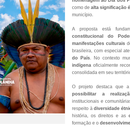
homenagem ao Dia dos P
como de
alta significação é
município.
A proposta está funda
constitucional do Pod
manifestações culturais
do
brasileira, com especial a
do País
. No contexto mun
indígena
oficialmente rec
consolidada em seu territóri
O projeto destaca que a 
possibilitar a realiza
institucionais e comunitária
respeito à
diversidade étni
história, os direitos e as
formação e o
desenvolvime