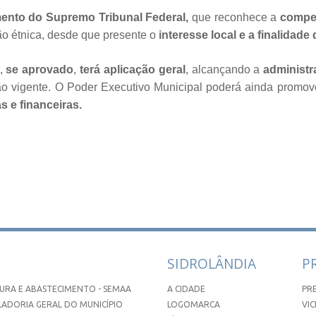
ento do Supremo Tribunal Federal,
que reconhece a
compet
ão étnica, desde que presente o
interesse local e a finalidade 
o,
se aprovado
,
terá aplicação geral
, alcançando a
administr
ção vigente. O Poder Executivo Municipal poderá ainda promov
s e financeiras.
SIDROLÂNDIA
P
URA E ABASTECIMENTO - SEMAA
A CIDADE
PR
ADORIA GERAL DO MUNICÍPIO
LOGOMARCA
VIC