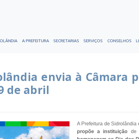
ROLÂNDIA
A PREFEITURA
SECRETARIAS
SERVIÇOS
CONSELHOS
L
olândia envia à Câmara p
 de abril
A Prefeitura de Sidrolândi
propõe a instituição
d