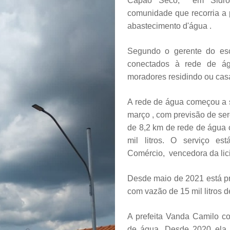
Capão Seco, em Sidrolâ
comunidade que recorria a 
abastecimento d'água .
Segundo o gerente do escr
conectados à rede de ág
moradores residindo ou cas
A rede de água começou a s
março , com previsão de se
de 8,2 km de rede de água 
mil litros. O serviço e
Comércio, vencedora da lic
Desde maio de 2021 está pr
com vazão de 15 mil litros d
A prefeita Vanda Camilo c
de água. Desde 2020 ela 