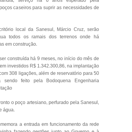
ndia, serviço há 6 anos esperado pela
poços caseiros para suprir as necessidades de
itório local da Sanesul, Márcio Cruz, serão
ua todos os ramais dos terrenos onde há
as em construção.
er construída há 9 meses, no início do mês de
rem investidos R$ 1.342.300,86, na implantação
com 308 ligações, além de reservatório para 50
stá sendo feito pela Bodoquena Engenharia
itação
onto o poço artesiano, perfurado pela Sanesul,
e água.
omemora a entrada em funcionamento da rede
vinha fazendo gestões junto ao Governo e à