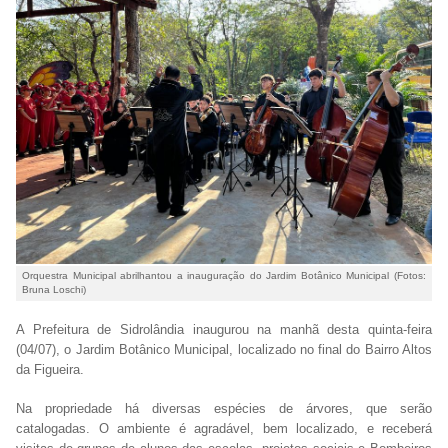
Orquestra Municipal abrilhantou a inauguração do Jardim Botânico Municipal (Fotos:
Bruna Loschi)
A Prefeitura de Sidrolândia inaugurou na manhã desta quinta-feira
(04/07), o Jardim Botânico Municipal, localizado no final do Bairro Altos
da Figueira.
Na propriedade há diversas espécies de árvores, que serão
catalogadas. O ambiente é agradável, bem localizado, e receberá